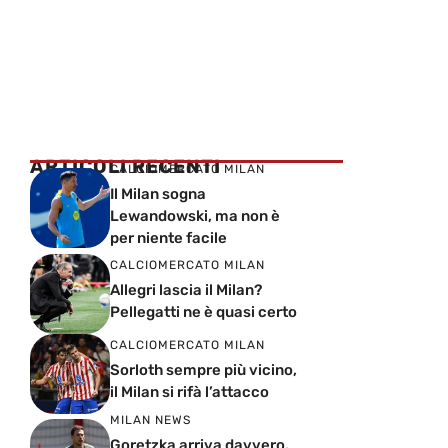
ARTICOLI RECENTI
CALCIOMERCATO MILAN
Il Milan sogna
Lewandowski, ma non è
per niente facile
CALCIOMERCATO MILAN
Allegri lascia il Milan?
Pellegatti ne è quasi certo
CALCIOMERCATO MILAN
Sorloth sempre più vicino,
il Milan si rifà l’attacco
MILAN NEWS
Goretzka arriva davvero,