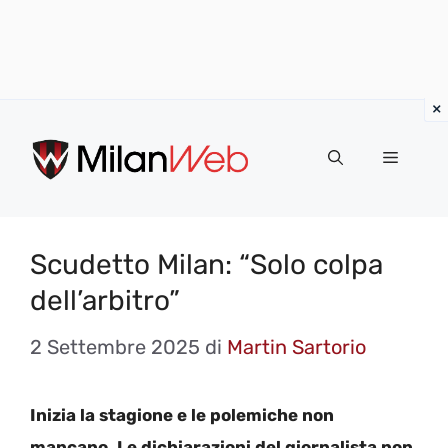
Vai
al
MENU
contenuto
Scudetto Milan: “Solo colpa
dell’arbitro”
2 Settembre 2025
di
Martin Sartorio
Inizia la stagione e le polemiche non
mancano. Le dichiarazioni del giornalista non