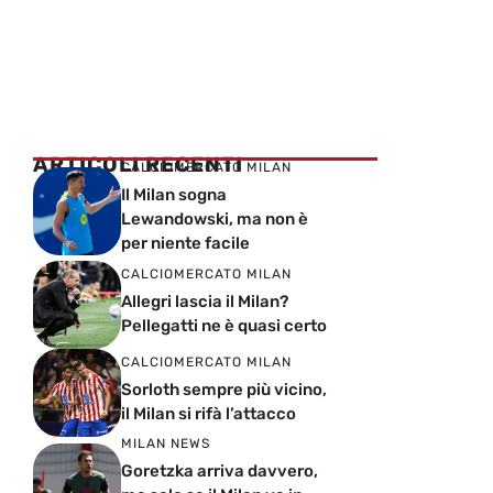
ARTICOLI RECENTI
CALCIOMERCATO MILAN
Il Milan sogna
Lewandowski, ma non è
per niente facile
CALCIOMERCATO MILAN
Allegri lascia il Milan?
Pellegatti ne è quasi certo
CALCIOMERCATO MILAN
Sorloth sempre più vicino,
il Milan si rifà l’attacco
MILAN NEWS
Goretzka arriva davvero,
ma solo se il Milan va in