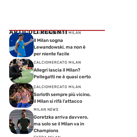
ARTICOLI RECENTI
CALCIOMERCATO MILAN
Il Milan sogna
Lewandowski, ma non è
per niente facile
CALCIOMERCATO MILAN
Allegri lascia il Milan?
Pellegatti ne è quasi certo
CALCIOMERCATO MILAN
Sorloth sempre più vicino,
il Milan si rifà l’attacco
MILAN NEWS
Goretzka arriva davvero,
ma solo se il Milan va in
Champions