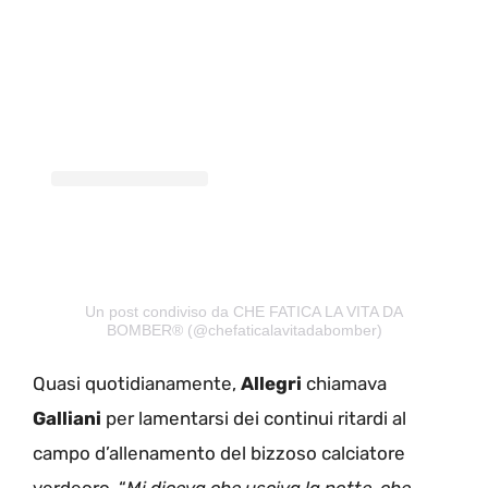
Un post condiviso da CHE FATICA LA VITA DA
BOMBER® (@chefaticalavitadabomber)
Quasi quotidianamente,
Allegri
chiamava
Galliani
per lamentarsi dei continui ritardi al
campo d’allenamento del bizzoso calciatore
verdeoro. “
Mi diceva che usciva la notte, che