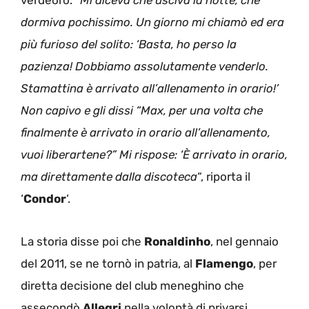
dormiva pochissimo. Un giorno mi chiamò ed era
più furioso del solito: ‘Basta, ho perso la
pazienza! Dobbiamo assolutamente venderlo.
Stamattina è arrivato all’allenamento in orario!’
Non capivo e gli dissi “Max, per una volta che
finalmente è arrivato in orario all’allenamento,
vuoi liberartene?” Mi rispose: ‘È arrivato in orario,
ma direttamente dalla discoteca
“, riporta il
‘
Condor
‘.
La storia disse poi che
Ronaldinho
, nel gennaio
del 2011, se ne tornò in patria, al
Flamengo
, per
diretta decisione del club meneghino che
assecondò
Allegri
nella volontà di privarsi