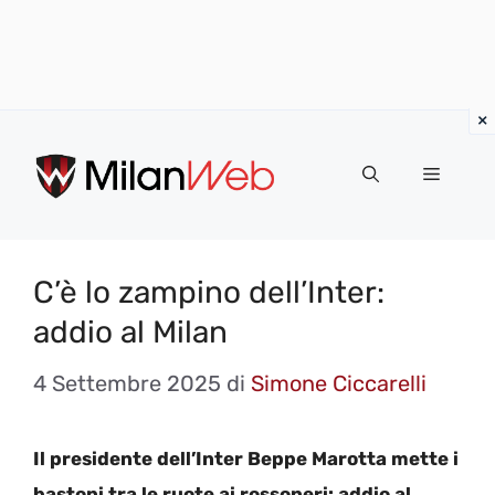
Vai
al
MENU
contenuto
C’è lo zampino dell’Inter:
addio al Milan
4 Settembre 2025
di
Simone Ciccarelli
Il presidente dell’Inter Beppe Marotta mette i
bastoni tra le ruote ai rossoneri: addio al