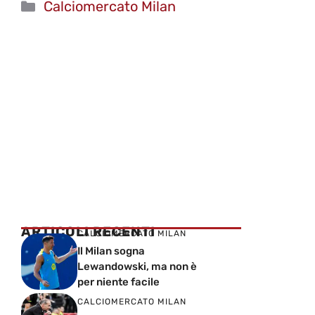
Categorie
Calciomercato Milan
ARTICOLI RECENTI
CALCIOMERCATO MILAN
Il Milan sogna
Lewandowski, ma non è
per niente facile
CALCIOMERCATO MILAN