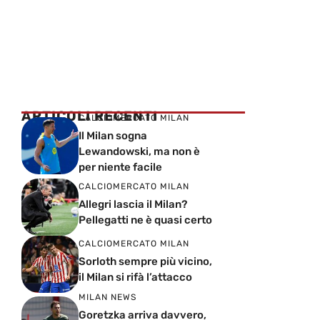
ARTICOLI RECENTI
CALCIOMERCATO MILAN
Il Milan sogna
Lewandowski, ma non è
per niente facile
CALCIOMERCATO MILAN
Allegri lascia il Milan?
Pellegatti ne è quasi certo
CALCIOMERCATO MILAN
Sorloth sempre più vicino,
il Milan si rifà l’attacco
MILAN NEWS
Goretzka arriva davvero,