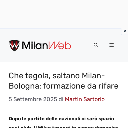
Vai
al
MENU
contenuto
Che tegola, saltano Milan-
Bologna: formazione da rifare
5 Settembre 2025
di
Martin Sartorio
Dopo le partite delle nazionali ci sarà spazio
per i club. Il Milan tornerà in campo domenica