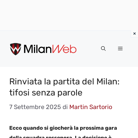
Vai
al
MENU
contenuto
Rinviata la partita del Milan:
tifosi senza parole
7 Settembre 2025
di
Martin Sartorio
Ecco quando si giocherà la prossima gara
della squadra rossonera. La decisione è