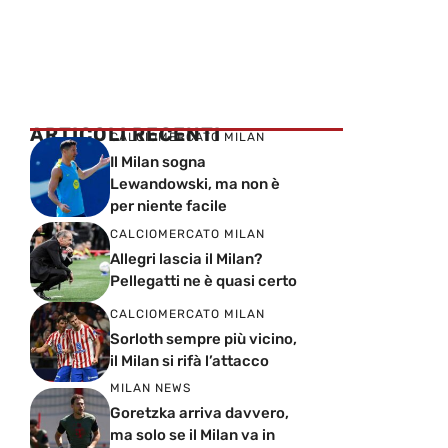
ARTICOLI RECENTI
CALCIOMERCATO MILAN
Il Milan sogna
Lewandowski, ma non è
per niente facile
CALCIOMERCATO MILAN
Allegri lascia il Milan?
Pellegatti ne è quasi certo
CALCIOMERCATO MILAN
Sorloth sempre più vicino,
il Milan si rifà l’attacco
MILAN NEWS
Goretzka arriva davvero,
ma solo se il Milan va in