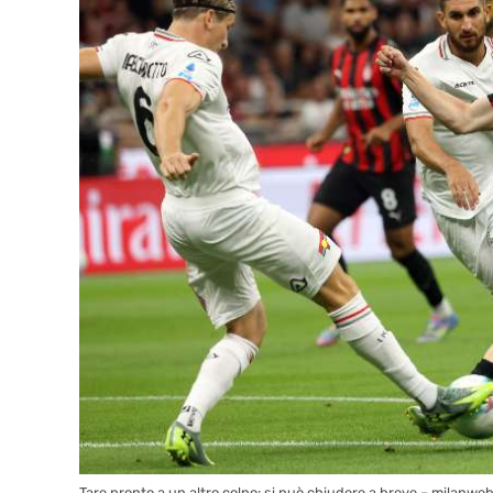
Tare pronto a un altro colpo: si può chiudere a breve – milanweb