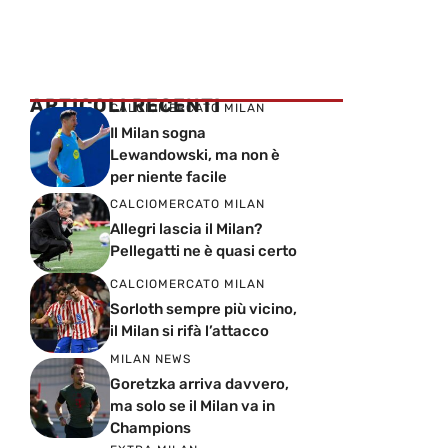
ARTICOLI RECENTI
CALCIOMERCATO MILAN
Il Milan sogna
Lewandowski, ma non è
per niente facile
CALCIOMERCATO MILAN
Allegri lascia il Milan?
Pellegatti ne è quasi certo
CALCIOMERCATO MILAN
Sorloth sempre più vicino,
il Milan si rifà l’attacco
MILAN NEWS
Goretzka arriva davvero,
ma solo se il Milan va in
Champions