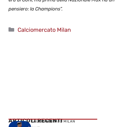
pensiero: la Champions”.
Categorie
Calciomercato Milan
ARTICOLI RECENTI
CALCIOMERCATO MILAN