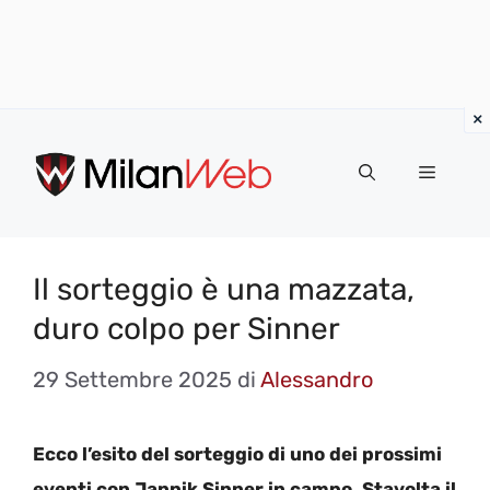
Vai
al
MENU
contenuto
Il sorteggio è una mazzata,
duro colpo per Sinner
29 Settembre 2025
di
Alessandro
Ecco l’esito del sorteggio di uno dei prossimi
eventi con Jannik Sinner in campo. Stavolta il