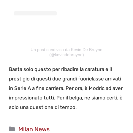
Un post condiviso da Kevin De Bruyne
(@kevindebruyne)
Basta solo questo per ribadire la caratura e il
prestigio di questi due grandi fuoriclasse arrivati
in Serie A a fine carriera. Per ora, è Modric ad aver
impressionato tutti. Per il belga, ne siamo certi, è
solo una questione di tempo.
Categorie
Milan News