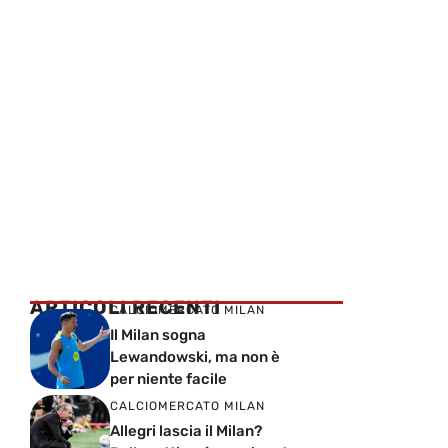
ARTICOLI RECENTI
CALCIOMERCATO MILAN
Il Milan sogna
Lewandowski, ma non è
per niente facile
CALCIOMERCATO MILAN
Allegri lascia il Milan?