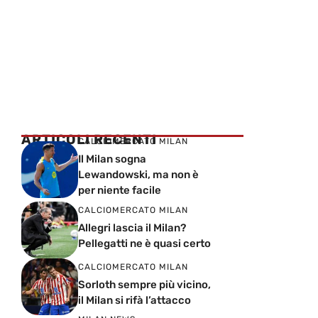
ARTICOLI RECENTI
CALCIOMERCATO MILAN
Il Milan sogna
Lewandowski, ma non è
per niente facile
CALCIOMERCATO MILAN
Allegri lascia il Milan?
Pellegatti ne è quasi certo
CALCIOMERCATO MILAN
Sorloth sempre più vicino,
il Milan si rifà l’attacco