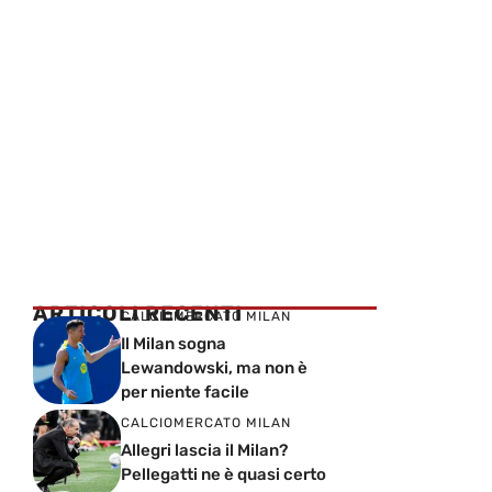
ARTICOLI RECENTI
CALCIOMERCATO MILAN
Il Milan sogna
Lewandowski, ma non è
per niente facile
CALCIOMERCATO MILAN
Allegri lascia il Milan?
Pellegatti ne è quasi certo