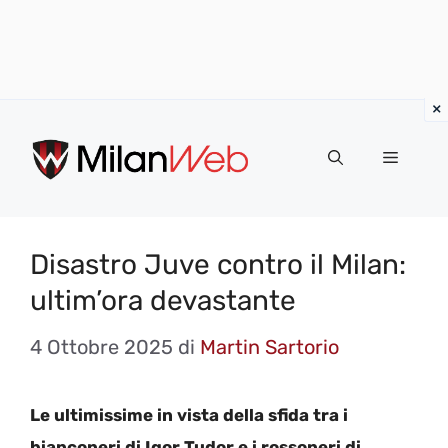
Vai
al
MENU
contenuto
Disastro Juve contro il Milan:
ultim’ora devastante
4 Ottobre 2025
di
Martin Sartorio
Le ultimissime in vista della sfida tra i
bianconeri di Igor Tudor e i rossoneri di