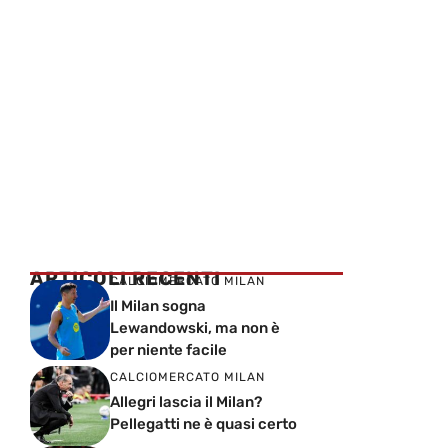
ARTICOLI RECENTI
CALCIOMERCATO MILAN
Il Milan sogna
Lewandowski, ma non è
per niente facile
CALCIOMERCATO MILAN
Allegri lascia il Milan?
Pellegatti ne è quasi certo