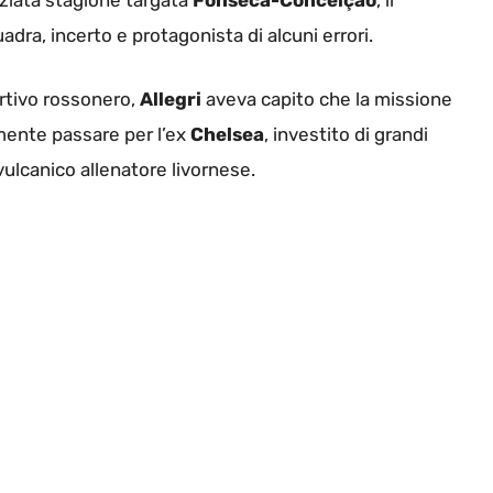
aziata stagione targata
Fonseca-Conceiçao
, il
adra, incerto e protagonista di alcuni errori.
ortivo rossonero,
Allegri
aveva capito che la missione
mente passare per l’ex
Chelsea
, investito di grandi
vulcanico allenatore livornese.