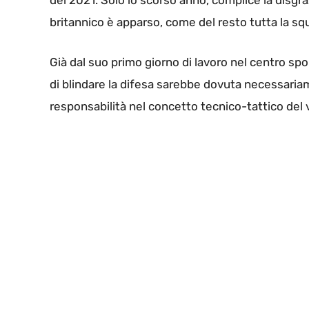
del 2021. Solo lo scorso anno, complice la disgr
britannico è apparso, come del resto tutta la squ
Già dal suo primo giorno di lavoro nel centro sp
di blindare la difesa sarebbe dovuta necessaria
responsabilità nel concetto tecnico-tattico del 