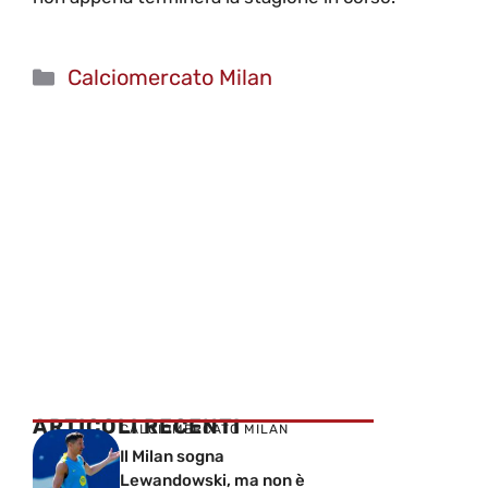
Categorie
Calciomercato Milan
ARTICOLI RECENTI
CALCIOMERCATO MILAN
Il Milan sogna
Lewandowski, ma non è