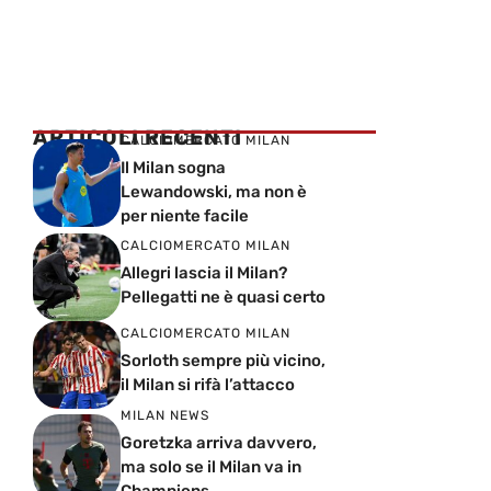
ARTICOLI RECENTI
CALCIOMERCATO MILAN
Il Milan sogna
Lewandowski, ma non è
per niente facile
CALCIOMERCATO MILAN
Allegri lascia il Milan?
Pellegatti ne è quasi certo
CALCIOMERCATO MILAN
Sorloth sempre più vicino,
il Milan si rifà l’attacco
MILAN NEWS
Goretzka arriva davvero,
ma solo se il Milan va in
Champions