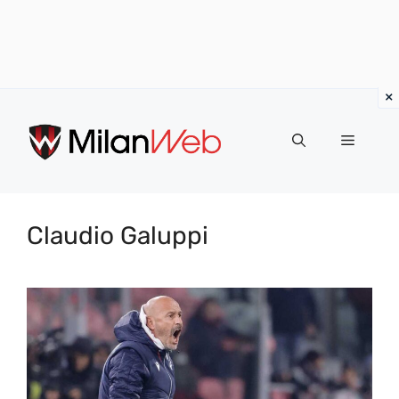
Vai
al
MENU
contenuto
Claudio Galuppi