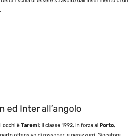
 testa rischia di essere stravolto dall’inserimento di un
.
n ed Inter all’angolo
i occhi è
Taremi
; il classe 1992, in forza al
Porto
,
reparto offensivo di rossoneri e nerazzurri. Giocatore