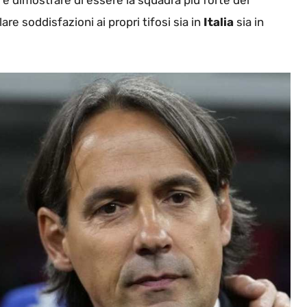
vo è dimostrare di essere la squadra più forte del
 soddisfazioni ai propri tifosi sia in
Italia
sia in