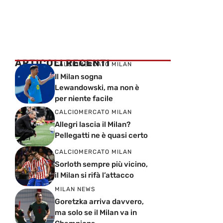
ARTICOLI RECENTI
CALCIOMERCATO MILAN
Il Milan sogna
Lewandowski, ma non è
per niente facile
CALCIOMERCATO MILAN
Allegri lascia il Milan?
Pellegatti ne è quasi certo
CALCIOMERCATO MILAN
Sorloth sempre più vicino,
il Milan si rifà l’attacco
MILAN NEWS
Goretzka arriva davvero,
ma solo se il Milan va in