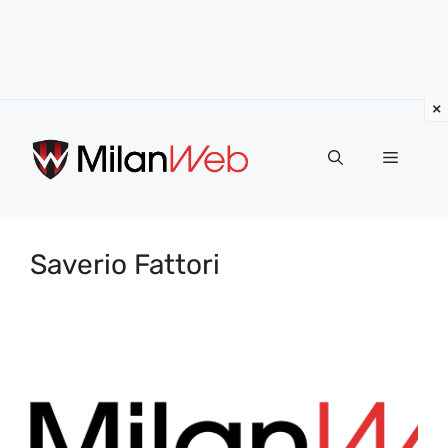
Vai
al
MENU
contenuto
Saverio Fattori