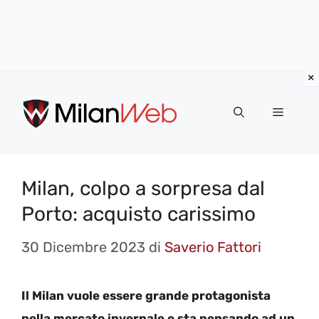
Vai
al
MENU
contenuto
Milan, colpo a sorpresa dal
Porto: acquisto carissimo
30 Dicembre 2023
di
Saverio Fattori
Il Milan vuole essere grande protagonista
nella mercato invernale e sta pensando ad un