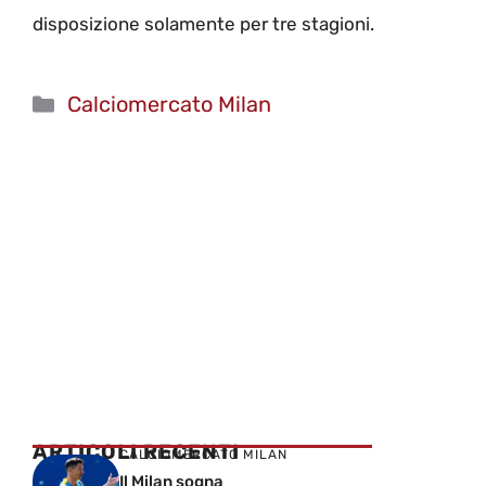
disposizione solamente per tre stagioni.
Categorie
Calciomercato Milan
ARTICOLI RECENTI
CALCIOMERCATO MILAN
Il Milan sogna