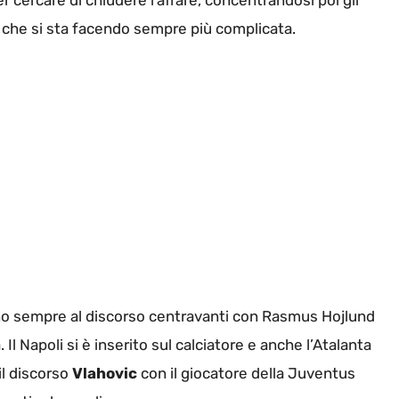
r cercare di chiudere l’affare, concentrandosi poi gli
te che si sta facendo sempre più complicata.
ano sempre al discorso centravanti con Rasmus Hojlund
l Napoli si è inserito sul calciatore e anche l’Atalanta
il discorso
Vlahovic
con il giocatore della Juventus