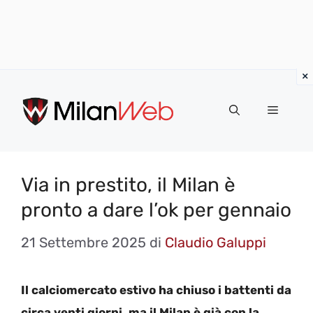
Vai
al
MENU
contenuto
Via in prestito, il Milan è
pronto a dare l’ok per gennaio
21 Settembre 2025
di
Claudio Galuppi
Il calciomercato estivo ha chiuso i battenti da
circa venti giorni, ma il Milan è già con la