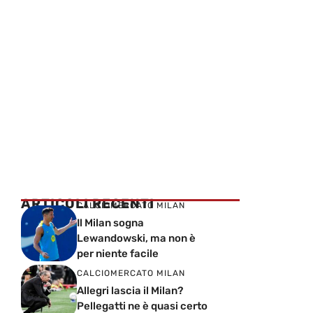
ARTICOLI RECENTI
CALCIOMERCATO MILAN
Il Milan sogna
Lewandowski, ma non è
per niente facile
CALCIOMERCATO MILAN
Allegri lascia il Milan?
Pellegatti ne è quasi certo