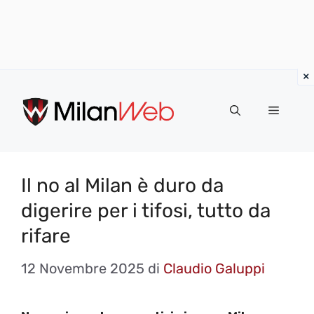
Vai
al
MENU
contenuto
Il no al Milan è duro da
digerire per i tifosi, tutto da
rifare
12 Novembre 2025
di
Claudio Galuppi