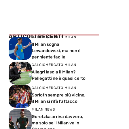
ARTICOLI RECENTI
CALCIOMERCATO MILAN
Il Milan sogna
Lewandowski, ma non è
per niente facile
CALCIOMERCATO MILAN
Allegri lascia il Milan?
Pellegatti ne è quasi certo
CALCIOMERCATO MILAN
Sorloth sempre più vicino,
il Milan si rifà l’attacco
MILAN NEWS
Goretzka arriva davvero,
ma solo se il Milan va in