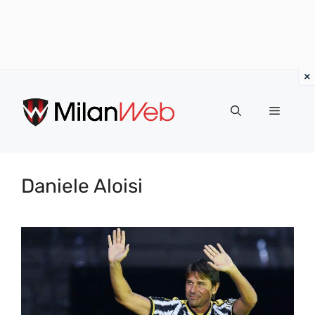
Vai
al
MENU
contenuto
Daniele Aloisi