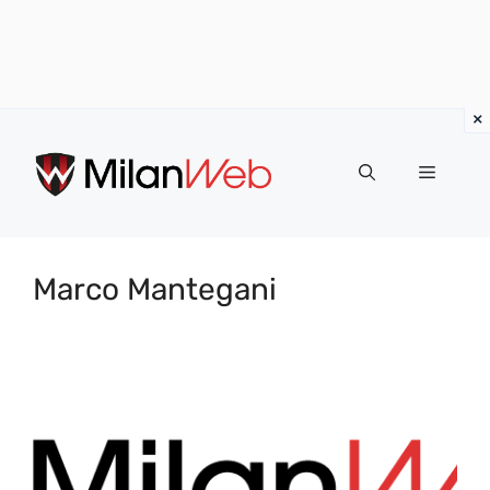
Vai
al
MENU
contenuto
Marco Mantegani