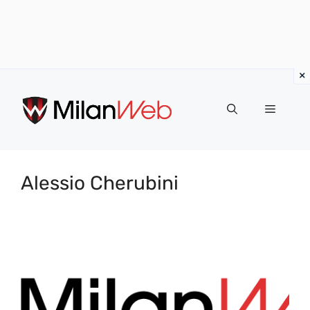
Vai
al
MENU
contenuto
Alessio Cherubini