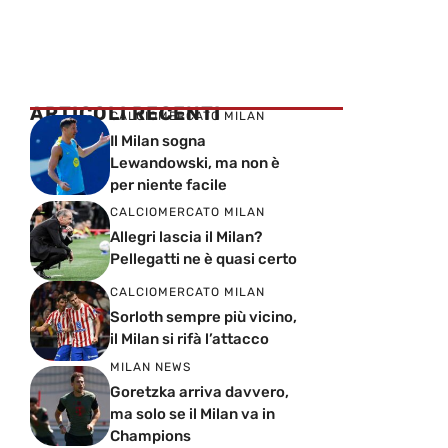
ARTICOLI RECENTI
CALCIOMERCATO MILAN
Il Milan sogna
Lewandowski, ma non è
per niente facile
CALCIOMERCATO MILAN
Allegri lascia il Milan?
Pellegatti ne è quasi certo
CALCIOMERCATO MILAN
Sorloth sempre più vicino,
il Milan si rifà l’attacco
MILAN NEWS
Goretzka arriva davvero,
ma solo se il Milan va in
Champions