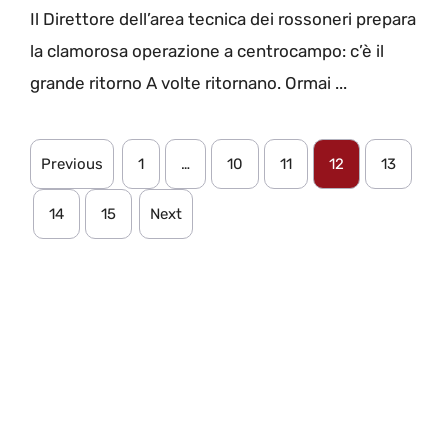
Il Direttore dell’area tecnica dei rossoneri prepara
la clamorosa operazione a centrocampo: c’è il
grande ritorno A volte ritornano. Ormai ...
Previous
1
…
10
11
12
13
14
15
Next